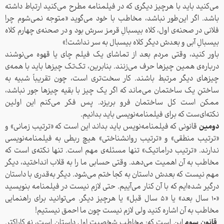
می‌کنید باید با هرچیز دیگری که در فیلمنامه مطرح می‌کنید ارتباط داشته
باشد. اگر این‌طور نباشد، مخاطب با خود می‌گوید «متوجه نمی‌شوم چرا
فلانی در صحنه‌ی اول، کلاه بیسبالِ قرمز سرش بود و در صحنه‌ی چهارم کلاه
بیسبالِ آبی و بعدش دیگر کلاه بیسبال به سر نداشت!»
باور کنید، وقتی مردم بعد از تماشای یک فیلم چای یا قهوه می‌نوشند
درباره‌ی همین چیزها حرف می‌زنند. بنابرین، تک‌تک چیزها باید با همه‌ی
چیزهای دیگر مرتبط باشند. کار سخت‌تری است، چون تقریباً شبیه به
ساختنِ یک ساختمان می‌ماند که اگر یک چیز با بقیه چیزها جور نباشد،
ممکن است کل ساختمان فرو بریزد. پس فکر می‌کنم این اولین
نکته‌ای‌ست که برای فیلمنامه‌نویسی باید بدانیم.
دومین
قانونی که فیلمنامه‌نویس باید بداند این است که «ترتیب زمانی» و
«ترتیب منطقی» و «ترتیب روانشناختی» هیچ ربطی به فیلمنامه‌نویسی
ندارند. «ترتیب دراماتیک» تنها مسئله‌ی مهم است. تنها نکته‌ی است که
مخاطب به آن اهمیت می‌دهد. وقتی حسابی ما را به قلاب انداختید، دیگر
مهم نیست که بعدش داستان به کجا ختم می‌شود. دیگر به‌قدری با داستان
درگیر شد‌ه‌ایم که با آن کنار می‌آییم. حتی لازم نیست در فیلمنامه بنویسید
«۱۰ سال بعد» یا «۵ سال قبل» یا هرچیز دیگر. می‌توانید برای راهنمایی
مخاطب به آن اشاره کنید ولی لازم نیست چون ما احمق نیستیم!
قانون سوم
این است که: مخاطب شخصیت اول داستان است، نه کاراکتر.