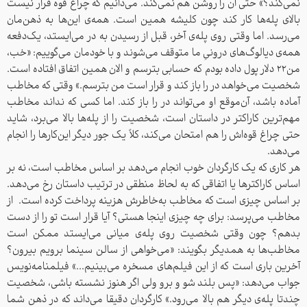
نمی‌کند؟» حتی آن را روشن هم نمی‌کند. می‌دانیم که چراغ قوه قرار نیست
بالای پله‌ها کار کند چون کلیشه همین است. همه‌ی این‌ها به ذهن‌مان
می‌رسد. اما وقتی روی پله‌ی آخر، قبل از رسیدن به در می‌ایستد، یک‌دفعه
همه‌ی دیالوگ‌های درونیِ ما متوقف می‌شوند و با خودمان می‌گوییم: «خب،
من۲۲ دلار پول داده بودم که حسابی بترسم و الان همین اتفاق افتاده است.
شخصیت می‌خواهد در را باز کند و قرار است من بترسم.» وقتی که مخاطب
آماده باشد، آن‌موقع او می‌تواند در را باز کند. اما کسی که نداند مخاطب
مهم‌ترین کاراکتر در داستان است، شخصیت را از پله‌ها بالا می‌برد، شاید
حتی چراغ قوه‌اش را هم امتحان می‌کند، کلاً یک جور دیگر این‌کارها را انجام
می‌دهد.
هر کاری که یک کارگردان خوب انجام می‌دهد بر اساس مخاطب است، نه بر
اساس کاراکترها یا اتفاقی که به لحاظ منطقی در ترتیب داستان رخ می‌دهد.
بر اساس چیزی است که مخاطب به‌خاطرش هزینه پرداخت کرده است. از
مخاطب می‌پرسد: برای چه چیزی اینجا هستی؟ آیا قرار است تو را از دست
بدهم؟ چون وقتی شخصیت روی پله‌ی میانی می‌ایستد ممکن است
مخاطب‌ها به همدیگر بگویند: «می‌خواهی از سالن سینما برویم بیرون؟
آخرین باری است که از این فیلم‌های مسخره می‌بینیم...» فیلمنامه‌نویس
جواب می‌دهد: «پس بلند شو و برو ولی اگر هنوز نشسته باشی، شخصیت
چندتا پله‌ی دیگر هم بالا می‌رود.» کارگردان دقیقا می‌داند که در ذهن شما