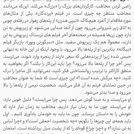
راضی کردن مخاطب، کارگردان‌های بزرگ را «بزرگ» می‌کند. این‌که می‌دانند
مخاطب منتظر چه چیزی است. در فیلم «پرندگان»، یکی از مثال‌های
موردعلاقه‌ام از آلفرد هیچکاک، «تیپی هدرن» از پله‌های زهوار در رفته‌ی چوبی
به اتاق زیر شیروانی می‌رود چون از آنجا صدایی می‌شنود. او زیرپوش به تن
دارد چون زن‌ها همیشه در صحنه‌های آخر فیلم های ترسناک زیرپوش به تن
دارند، معمولاً هم یک زیرپوش سفید. مثل «سیگورنی ویوِر»، بازیگر فیلم
«بیگانه». بنابرین او از پله‌ها بالا می‌رود، با وجود اینکه در این خانه به تنهایی
حبس شده زیرا از پرنده‌هایی که سعی دارند از پنجره‌ وارد شوند، می‌ترسد.
پس آخر چرا از پله‌ها بالا می‌رود؟ چرا باید این‌کار را بکند؟ اگر بخواهید به
منطقِ کاراکتر یا ترتیبِ روانشناختی فکر کنید، نمی‌توانید کل ماجرا را درک
کنید. «چه مرگش شده است؟» این چیزی است که شما به عنوان مخاطب
در حین تماشای فیلم به آن فکر می‌کنید. شخصیت نیمی از پله‌ها را بالا
می‌رود و صدا بدتر می‌شود.
او می‌ایستد و به صدا گوش می‌دهد. پس چرا می‌ایستد؟ دلیل خوبی دارد:
او می‌ایستد چون ما به زمان نیاز داریم، مخاطب به زمان نیاز دارد که
خودش را به داستان برساند. چون ما باید به خودمان یادآوری کنیم... اول
باید همه‌ی این چیزها را بگویم: «چه شخصیت احمقی است!» و «چرا لباس
به تن ندارد؟» و «چرا چراغ قوه‌ای را که از پشت مبل برداشته است، امتحان