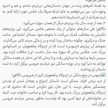
چنین می‌گوید:
به تعداد آدم‌های زنده در جهان، داستان‌هایی درباره‌ی شادی و غم و اندوه
وجود دارد. من می‌خواهم به جای اینکه صرفاً یک عکس خوب ارائه کنم، به
ثبتِ هرکدام از این داستان‌ها ادامه دهم.
۲) بعد از چند سال یک پرتره‌ی دیگر (از همان سوژه) می‌گیرد:
ناگاکورا طی سال‌های متوالی از یک شخص عکس می‌گیرد. این پرتره‌های
تکمیلی به مخاطب کمک می‌کنند تا متوجه شود مسائل اجتماعی، مانند
جنگ و درگیری، چگونه ساختار پیدا کرده و بر زندگی مردم تاثیر می‌گذارند.
نمونه‌ی آن پرتره‌ی «ژِسوس» است که در اردوگاه پناهجویان در اِلسالوادور
بزرگ شد. عکاس زمانی که سوژه سه سال داشت، او را ملاقات کرده بود.
سپس بارها و بارها به دیدارش رفت و تا زمانی که این دختر در هفده سالگی
نوزادی به دنیا آورد و در نوزده سالگی نیز مراسم عروسی برگزار کرد، به ثبت
داستان او پرداخت.
از دید برخی افراد، ممکن است داستان ازدواج و بچه‌دار شدن او چندان
چشمگیر به‌نظر نرسد. با این حال، باور نکردنی‌ است که دختری که در
اردوگاه پناهجویان بزرگ شده بود، کار پیدا کرد و صاحب خانواده شد. البته
در خانواده‌اش او تنها کسی بود که توانست به‌طور رسمی مراسم عروسی
برگزار کند.