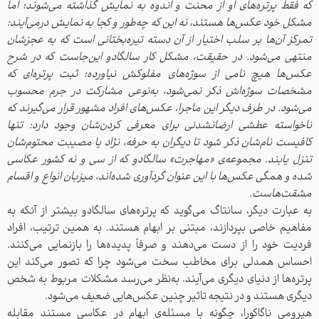
که فقط پرتره‌های او از محنت و اندوه به نمایش گذاشته می‌شوند؛ اما
مشکل خود عکس‌ها هستند، نه این ‌که چه‌طور و کجا به نمایش درمی‌آیند:
تمرکز آن‌ها بر سلب اختیار از آن دسته تیره‌بختانی است که به عجزشان
منتهی می‌شود. در حقیقت، مشکل کار سالگادو این‌جاست که در شرح
عکس‌ها هیچ نامی از سوژه‌های مفلوکش نیاورده؛ ثبت پرتره‌ای که
مشخصات سوژه‌اش ذکر نمی‌شود، به‌نوعی مشارکت در جرم محسوب
می‌شود. در طرف دیگر این ماجرا، عکس‌های افراد مشهور قرار می‌گیرند که
ناخواسته عطشی ارضانشدنی برای معرفی کردن‌شان وجود دارد: تنها
کافیست نام‌شان ذکر شود تا دیگران به حرفه، نژاد یا مصیبت محتوم‌شان
تنزل یابند. مجموعه‌ی «مهاجرت» سالگادو که از سی و نه کشور عکاسی
شده و همگی عکس‌ها با این عنوان گرد‌آوری شده‌اند، میزبان انواع و اقسام
مشقت‌هاست.
به عبارت دیگر، سانتاگ می‌گوید که پرتره‌های سالگادو بیشتر از آنکه به
مفاهیم خاصی بپردازند، مبتنی بر ابهام هستند. به همین ترتیب، افراد
فردیت خود را از دست می‌دهند و صرفاً پدیده‌ها را بازنمایی می‌کنند.
احساس همدلی برای مخاطب سخت می‌شود چرا که تصور می‌کند این
پرتره‌ها از دنیای دیگری می‌آیند. به‌نظر می‌رسد مشکلات مربوط به شخص
دیگری هستند و در نتیجه تاثیر چنین عکس‌هایی ضعیف می‌شود.
هیرومی ناگاکورا، چگونه با مسئله‌ی ابهام در عکاسی مستند مقابله