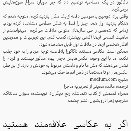
ناگاکورا در یک مصاحبه توضیح داد که چرا دوباره سراغ سوژه‌هایش
برمی‌گردد:
وقتی برای دومین یا سومین دفعه از یک مکان بازدید کردم، متوجه ‌شدم که
هنگام بازدید اول همه چیز را فقط به شکل سطحی مشاهده کرده بودم.
زمانی که شخصی را طی سال‌های متوالی ملاقات می‌کردم، می‌توانستم از
ماهیت انسانی آن‌ها آگاهی بیشتری کسب کنم. این تجربیات و همچنین
افکار شخصی‌ِ آن‌ها در ملاقات اول قابل مشاهده نبود.
ممکن است عکاسی مستند ناگاکورا بلافاصله توجه مردم را به خود جلب
نکند، اما با این وجود، عکس‌هایش دچار ابهام مذکور نیستند و فردی را
نشان می‌دهند که مثل ما نام و داستانِ مربوط به خودش را دارد. از این نظر،
عکس‌های او تا مدت‌ها در ذهن آدم‌ها حک می‌شوند.
منبع: medium.com
ترجمه: مائده معینی از تحریریه ماجرا
جهت ورود نام کاربری و رمز عبور
همراه قسمتی از کتاب «تماشای رنج دیگران»، نویسنده: سوزان سانتاگ،
مترجم: زهرا درویشیان، نشر چشمه
خود را وارد نمایید.
اگر به عکاسی علاقه‌مند هستید