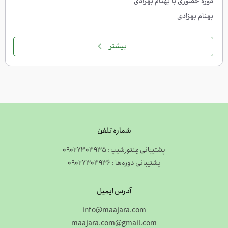
دوره حضوری با بهنام بهزادی
بهنام بهزادی
بیشتر
شماره تلفن
پشتیبانی مِنتورشیپ : 09027304935
پشتیبانی دوره‌ها : 09027304936
آدرس ایمیل
info@maajara.com
maajara.com@gmail.com