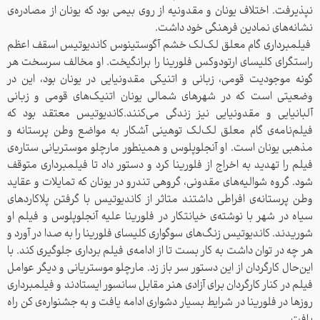
نپذیرفت. اختلاف یونان و مقدونیه از روی بیمی بود که یونان از مصادره‌ی
نشانه‌های نمادین فرهنگی خود داشت.
فیلمبرداری گام معلق لک‌لک خشم آگوستینوس کاندیوتیس اسقف اعظم
راستگرای کلیسای ارتودوکس فلورینا را بر‌انگیخت. او مخالف سر‌سخت هر
گونه موجودیت قومی، زبانی و اتنیکی مقدونیایی در یونان بود، این در
وضعیتی است که در شهرهای شمالی یونان اتنیک‌های قومی و زبانی
آلبانیایی و مقدونیایی نیز زندگی می‌کنند.کاندیوتیس معتقد بود که
فیلم‌نامه‌ی گام معلق لک‌لک توهینی آشکار به مواضع وطن پرستانه و
مذهبی یونان است. او آنجلوپلوس و همینطور مارچلو موستریانی ستاره‌ی
فیلم را تهدید به اخراج از فلورینا کرد و دستور داد تا فیلمبرداری متوقف
شود. گروه شوالیه‌های مقدونی، گروهی تندرو در یونان که تمایلات و عقاید
وطن پرستانه‌ی افراطی داشتند متاثر از کاندیوتیس با گرفتن پلاکاردهای
سیاه در شهر با نوشته‌ی خیانتکار در فلورینا علیه آنجلوپلوس و فیلم او
شوریدند. کاندیوتیس زنگ‌های سوگواری کلیسای فلورینا را به صدا در آورد و
هر چه در توان داشت به کار بست تا از ادامه‌ی فیلم برداری جلوگیری کند. با
این‌حال کارگردان از این دستور سر باز زد. مارچلو موستریانی و دیگر عوامل
فیلم در کنار کارگردان برای آزادی هنر مقابل سانسور ایستادند و فیلمبرداری
روزها در فلورینا در شرایط بسیار دشواری ادامه یافت و به جشنواره‌ی کن راه