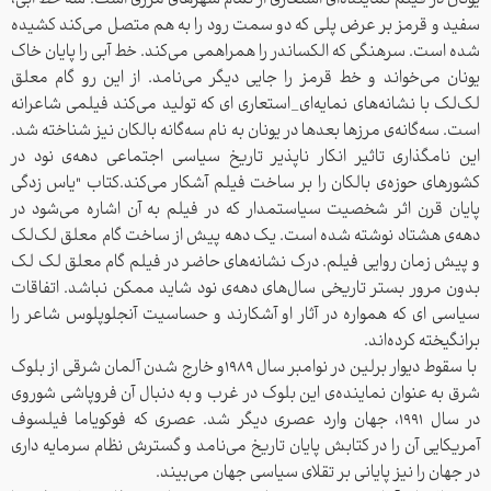
یونان در فیلم نماینده‌ای استعاری از تمام شهرهای مرزی است. سه خط آبی،
سفید و قرمز بر عرض پلی که دو سمت رود را به هم متصل می‌کند کشیده
شده است. سرهنگی که الکساندر را همراهمی می‌کند. خط آبی را پایان خاک
یونان می‌خواند و خط قرمز را جایی دیگر می‌نامد. از این رو گام معلق
لک‌لک با نشانه‌های نمایه‌ای_استعاری ای که تولید می‌کند فیلمی شاعرانه
است. سه‌گانه‌ی مرزها بعدها در یونان به نام سه‌گانه بالکان نیز شناخته شد.
این نامگذاری تاثیر انکار ناپذیر تاریخ سیاسی اجتماعی دهه‌ی نود در
کشورهای حوزه‌ی بالکان را بر ساخت فیلم آشکار می‌‌کند.کتاب "یاس زدگی
پایان قرن اثر شخصیت سیاستمدار که در فیلم به آن اشاره می‌شود در
دهه‌ی هشتاد نوشته شده است. یک دهه پیش از ساخت گام معلق لک‌‌لک
و پیش زمان روایی فیلم. درک نشانه‌های حاضر در فیلم گام معلق لک لک
بدون مرور بستر تاریخی سال‌های دهه‌ی نود شاید ممکن نباشد. اتفاقات
سیاسی ای که همواره در آثار او آشکارند و حساسیت آنجلوپلوس شاعر را
برانگیخته کرده‌‌اند.
با سقوط دیوار برلین در نوامبر سال 1989و خارج شدن آلمان شرقی از بلوک
شرق به عنوان نماینده‌ی این بلوک در غرب و به دنبال آن فروپاشی شوروی
در سال 1991، جهان وارد عصری دیگر شد. عصری‌ که فوکویاما فیلسوف
آمریکایی آن را در کتابش پایان تاریخ می‌نامد و گسترش نظام سرمایه داری
در جهان را نیز پایانی بر تقلای سیاسی جهان می‌بیند.