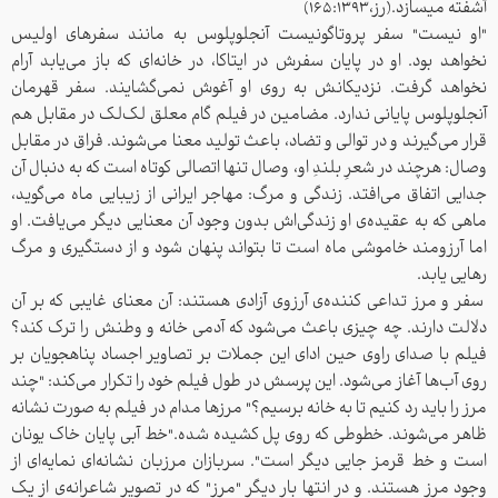
آشفته میسازد.(رز،165:1393)
"او نیست" سفر پروتاگونیست آنجلوپلوس به مانند سفرهای اولیس
نخواهد بود. او در پایان سفرش در ایتاکا، در خانه‌ای که باز می‌یابد آرام
نخواهد گرفت. نزدیکانش به روی او آغوش نمی‌گشایند. سفر قهرمان
آنجلوپلوس پایانی ندارد.
مضامین در فیلم گام معلق لک‌لک در مقابل هم
قرار می‌گیرند و در توالی و تضاد، باعث تولید معنا می‌شوند.
فراق در مقابل
وصال: هرچند در شعرِ بلندِ او، وصال تنها اتصالی کوتاه است که به دنبال آن
جدایی اتفاق می‌افتد.
زندگی و مرگ: مهاجر ایرانی از زیبایی ماه می‌گوید،
ماهی که به عقیده‌‌ی او زندگی‌اش بدون وجود آن معنایی دیگر می‌یافت. او
اما آرزومند خاموشی ماه است تا بتواند پنهان شود و از دستگیری و مرگ
رهایی یابد.
سفر و مرز تداعی کننده‌ی آرزوی آزادی هستند: آن معنای غایبی که بر آن
دلالت دارند. چه چیزی باعث می‌شود که آدمی خانه و وطنش را ترک کند؟
فیلم با صدای راوی حین ادای این جملات بر تصاویر اجساد پناهجویان بر
روی آب‌ها آغاز می‌شود. این پرسش در طول فیلم خود را تکرار می‌کند: "چند
مرز را باید رد کنیم تا به خانه برسیم؟" مرز‌ها مدام در فیلم به صورت نشانه‌
ظاهر می‌شوند. خطوطی که روی پل کشیده شده."خط آبی پایان خاک یونان
است و خط قرمز جایی دیگر است". سربازان مرزبان نشانه‌ای نمایه‌ای از
وجود مرز هستند. و در انتها بار دیگر "مرز" که در تصویر شاعرانه‌ی از یک