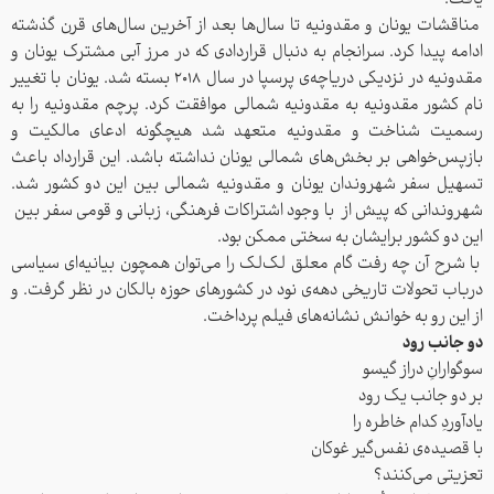
یافت.
مناقشات یونان و مقدونیه تا سال‌ها بعد از آخرین سال‌های قرن گذشته
ادامه پیدا کرد. سرانجام به دنبال قراردادی که در مرز آبی مشترک یونان و
مقدونیه در نزدیکی دریاچه‌ی پرسپا در سال 2018 بسته شد. یونان با تغییر
نام کشور مقدونیه به مقدونیه شمالی موافقت کرد. پرچم مقدونیه را به
رسمیت شناخت و مقدونیه متعهد شد هیچگونه ادعای مالکیت و
باز‌پس‌خواهی بر بخش‌های شمالی یونان نداشته باشد. این قرارداد باعث
تسهیل سفر شهروندان یونان و مقدونیه شمالی بین این دو کشور شد.
شهروندانی که پیش از با وجود اشتراکات فرهنگی، زبانی و قومی سفر بین
این دو کشور برایشان به سختی ممکن بود.
با شرح آن چه رفت گام معلق لک‌لک را می‌توان همچون بیانیه‌ای سیاسی
درباب تحولات تاریخی دهه‌ی نود در کشور‌های حوزه بالکان در نظر گرفت. و
جهت ورود نام کاربری و رمز عبور
از این رو به خوانش نشانه‌های فیلم پرداخت.
دو جانب رود
خود را وارد نمایید.
سوگوارانِ دراز گیسو
بر دو جانب یک رود
یادآوردِ کدام خاطره را
با قصیده‌ی نفس‌گیر غوکان
نام کاربری
تعزیتی می‌کنند؟