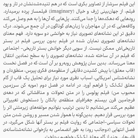
این فیلم سرشار از تصاویر بکری است که در هم تنیده‌شدنشان در تار و پود
فیلم، از جهان‌بینی ژرف و خیال (imaginary) فیلمساز پرده برمیدارد.
رودهایی که دهکده‌ها را جدا می‌کنند. پل‌هایی که آن‌ها را به هم وصل می‌کند
وکافه‌هایی که در آن مهاجران با زبان‌‌های گوناگون در آن جمع می‌شوند. درک
دقیق تر این نشانه‌های تصویری نیاز به خوانشی دو سویه دارد. فهم معنای
نشانه‌های تصویری نمایان شده در فیلم بدون بررسی فیلم در بستر
تاریخی‌اش ممکن نیست. از سویی دیگر خوانش بستر تاریخی- اجتماعی
که فیلم در آن ساخته شده، نشانه‌های تصویری را به سطح نمادین انتقال
معنا می‌رساند. بدین سان پژوهش رو‌به‌رو بر آن است که در فصل نخست
(قاب معلق) با پیش کشیدن دقایقی از منظومه‌ی فکری پیرس، منطق‌دان و
نشانه‌شناس امریکایی، اسباب نظری مورد نیاز برای تحلیل یک قاب از گام
معلق لک‌لک را فراهم آورد. در ادامه در فصل دوم (مویه کن سرزمین
محبوب من) فیلم پولوس را در متن تحولات و مناقشاتی که در دهه‌ی
فرجامین قرن بیستم جغرافیای منطقه‌ی بالکان را دستخوش تغییراتی
عظیم می‌کند می‌نشانیم تا بدین ترتیب بتوانیم مولفه‌های زیرمتنی اثر را
مورد بررسی قرار دهیم. بدین‌گونه با هموار شدن مسیر و روشن شدن متن
تحولات سیاسی-اجتماعی که روایت فیلم بر بستر آنها شکل می‌گیرد، در
فصل انتهایی (دوجانب رود) به طور انضمامی به بازخوانی نشانه‌شناسانه‌ی
قاب‌هایی چند از گام معلق لک‌لک خواهیم پرداخت.