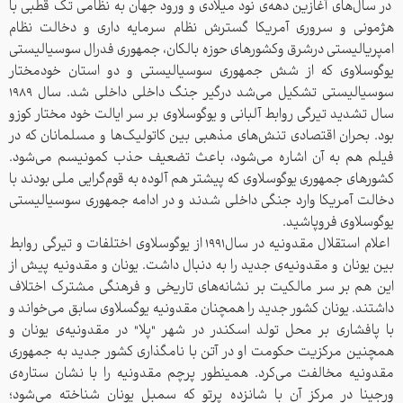
در سال‌های آغازین دهه‌ی نود میلادی و ورود جهان به نظامی تک قطبی با
هژمونی و سروری آمریکا گسترش نظام سرمایه داری و دخالت‌ نظام
امپریالیستی درشرق وکشورهای حوزه بالکان، جمهوری فدرال سوسیالیستی
یوگوسلاوی که از شش جمهوری سوسیالیستی و دو استان خودمختار
سوسیالیستی تشکیل می‌شد درگیر جنگ داخلی داخلی شد. سال 1989
سال تشدید تیرگی روابط آلبانی و یوگوسلاوی بر سر ایالت خود مختار کوزو
بود. بحران اقتصادی تنش‌های مذهبی بین کاتولیک‌ها و مسلمانان که در
فیلم هم به آن اشاره می‌شود، باعث تضعیف حذب کمونیسم می‌شود.
کشورهای جمهوری یوگوسلاوی که پیشتر هم آلوده به قوم‌گرایی ملی بودند با
دخالت آمریکا وارد جنگی داخلی شدند و در ادامه جمهوری سوسیالیستی
یوگوسلاوی فروپاشید.
اعلام استقلال مقدونیه در سال1991 از یوگوسلاوی اختلفات و تیرگی روابط
بین یونان و مقدونیه‌ی جدید را به دنبال داشت. یونان و مقدونیه پیش از
این هم بر سر مالکیت‌ بر نشانه‌های تاریخی و فرهنگی مشترک اختلاف
داشتند. یونان کشور جدید را همچنان مقدونیه یوگسلاوی سابق می‌خواند و
با پافشاری بر محل تولد اسکندر در شهر "پلا" در مقدونیه‌ی یونان و
همچنین مرکزیت حکومت او در آتن با نامگذاری کشور جدید به جمهوری
مقدونیه مخالفت می‌کرد. همینطور پرچم مقدونیه را با نشان ستاره‌ی
ورجینا در مرکز آن با شانزده پرتو که سمبل یونان شناخته می‌شود؛