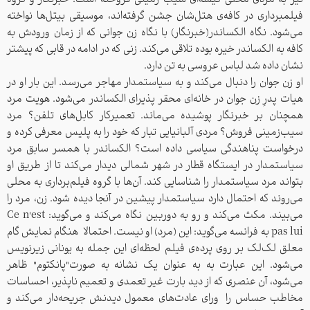
نیز به مردی محلی کیسه‌ای سیب زمینی فروخته است.
خبرنگار و گروه
فیلمبرداری در کافه‌ی هتل‌شان جشن گرفته‌اند، موسیقی بیتل‌ها نواخته
می‌شود. نگاه الکساندر(خبرنگار) با نگاه زن جوانی که از زمان ورودش به
کافه به الکساندر خیره بوده تلاقی می‌کند. زنی که در ادامه در قابی که پیشتر
نشان داده شد لباس عروسی به تن دارد.
او زن جوان را دنبال می‌کند و به سیاستمدار مهاجر می‌رسد. این بار او در
هیات پدرِ زن جوان در خانه‌ای محقر پذیرای الکساندر می‌شود. هویت مرد
همچنان بر خبرنگار پوشیده می‌ماند. تعمیرکار کابل‌های تلفن؟ مرد
سیب‌زمینی فروش؟ مردی آلبانیایی تبار که خود را به پلیس معرفی کرده و
درخواست پناهندگی سیاسی داده است؟
الکساندر با همسر سابق مرد
سیاستمدار در ایستگاه قطار در شهر شمالی دیدار می‌کند تا از طریق او
بتواند مرد سیاستمدار را شناسایی کند. آن‌ها با گروه فیلم‌برداری به محلی
می‌روند که احتمال دارد سیاستمدار پیشین در آنجا دیده شود. زن، مرد را
می‌بیند. مکث می‌کند و رو به دوربین نگاه می‌کند و می‌گوید: Ce n'est
pas lui
به فرانسه می‌گوید: این (مرد) او نیست. احتمالا هنگام نمایش گام
معلق لک‌لک بر روی پرده‌ی فیلم لحظه‌ای این جمله به یونانی زیرنویس
می‌شود. این عبارت به به عنوان یک نشانه به صورت"پانکتوم" ظاهر
می‌شود، آن عنصری که از دید بارت غیر تعمدی و تعمیم ناپذیر، احساسات
مخاطب حساس را ورای عادت‌های معمول دیدنش جریحه‌دار می‌کند و