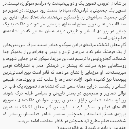
بر شانه‌ی عروس.
تصویر یک و دو بی‌شباهت به مراسم سوگواری نیست.در
تصویر یک جمعیتی با لباس‌های سیاه به سمت رود می‌روند. در تصویر دو
گویی جمعیت سیاه‌پوش زن را تسکین می‌دهند. نشانه‌های نمایه ای‌این ‌این
سه قاب در عالی ترین سطح استعاری بازنمایی می‌شوند و دلالت به یک
جدایی در پیوندی انسانی و طبیعی دارند. همان معنایی که در نشانه‌‎های
فیلم پنهان است.
گام معلق لک‌لک مرثیه‌ای بر این سوگ و جدایی است. سوگِ سرزمین‌هایی
از یک فرهنگ مادر که با مرزهای نژادی و قومی و جغرافیایی از یکدیگر جدا
شده‌اند. آنجلوپولوس با ترسیم نمادین مرزها، سوگوارانه بر جدایی شهرها و
روستاهایی مویه می‌کند که پیشتر در فرهنگی مادر با اشتراکات قومی
میزیسته‌اند. او مرزهایی را نشان می‌دهد که قادر است بین انسانی‌ترین
پیوند‌ها نیز کشیده ‌شود. آزادی انسان‌ها را سلب کند و پیوند‌های طبیعی
انسانی را بگسلد.
در این مقاله سعی شد که نشانه‎‌های تصویری یک قاب، در
توالی تصاویر و همچنین در بستر تاریخی و سیاسی فیلم درک شوند.
رویکرد نشانه شناسی چارلز سندرس پیرس خوانش دلالت‌‌های تصویری
قاب‌های فیلم را ممکن کرد.
با نگریستن گام معلق لک‌لک به عنوان
پروژه‌ی هستی‌شناسانه و همچنین سیاسی شاعر-فیلمساز، پرسشی که
شخصیت فیلم مطرح کرد همچنان در خاطر مخاطب ادامه‌ می‌یابد.
چند مرز را باید رد کنیم تا به خانه برسیم؟