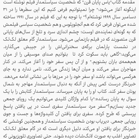
مقدمه کتاب"یأس پایان قرن" که شخصیت سیاستمدار فیلم نوشته است
رمز عبور
اینگونه آغاز می‌شود:" چرا نمیتوانیم فرض کنیم که این سطر‌ها را در 31
دسامبر سال 1999 نوشته‌ام؟" با توجه به این که فیلم در سال 1991 ساخته
شده می‌توان فرض کرد که هم آنجلوپلوس و هم شخصیت سیاسی فیلمش
ورود
که به گونه‌ای نماینده‌ی اوست؛ چشم اندازی سرد و تلخ از سال‌های پایانی
قرن متصورند که در فیلم بازنمایی می‌شود. سیاستمدار گام معلق لک‌لک
در نشست پارلمان برگه‌ی سخنرانی‌اش را در جیبش می‌گذارد.
می‌گو‌ید:"گاهی باید سکوت کرد تا بتوانیم صدای موسیقی را از میان
هنوز ثبت نام نکرده اید؟
ثبت نام
هم‌همه‌ی باران بشنویم." و از آن پس سفر خود را آغاز می‌کند. در کنار
مهاجران سفر می‌کند و میان آن‌ها زندگی‌ می‌کند، نامی ندارد و به جای
هرکسی می‌تواند باشد او سفر خود را در مرزها با بی نشانی ادامه می‌دهد.
خبرنگار درست کمی پیش از آنکه به دنبال سیاستمدار مهاجر به شمال
یونان سفر کند. کتاب او را به پایان میرساند. سیاستمدار کتابش را با یک
سوال به پایان رسانده:"با کدام واژگان کلیدی می‌توانیم یک رویای جمعی
جدید بسازیم؟"سفر مرد سیاستمدار سفری است در پی یافتن پاسخِ
پرسشی که طرح کرده. سفری برای یافتن آن کلیدواژه‌ها و جست و جوی
رویایی جمعی. دیریاب بودن شخصیت سیاستمدار و همچنین کوششی که
خبرنگار برای یافتن او می‌کند دلیل دیگری است که در گام معلق لک‌لک
تصاویر اغلب به صورت لانگ‌شات دیده‌ شوند. حتی تصاویری تلویزیونی که