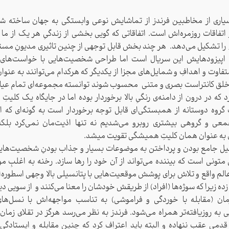
یاری از مخاطبین فرندز از تماشایش نوعی وابستگی به جهان ساخته شد
 اتفاقات روزمره‌اش است. اتفاقاتی که گویی بخشی از زندگیِ هر یک از ما 
ا تشکیل می‌دهد. هر چند بخش قابل توجهی از چنین تاثیری مدیونِ مست
ی اپیزودهایش این سریال است اما طراحی شخصیت‌هایی با خواست‌های 
متفاوت و اهدافِ و شمایل‌های مجزا از یکدیگر که هرکدام می‌توانند به عنو
خلق کانتراست بصری و متنی محسوب شوند توانسته مجموعه‌ای تمام عیار
 که در درون از دامنه‌ی رنگیِ بالا برخوردار بوده اما در جایگاه یک کلیتِ 
روه دوستانه از همبستگی‌ای قابل توجه برخوردار است به گونه‌ای که اگر
جمعی و گروهی بیشتری روبرو می‌شدیم نه تنها اذیت‌مان نمی‌کرد بلک
 به عنوان همان کلیتِ همیشگی تقویت میشد.
لیل جامع بودن و پرداختن به موضوعات بسیار و جذاب بودنِ شخصیت‌های
تونی است که بیننده می‌تواند از آن خود را رها سازد. رخنه‌ به اغلبِ م
الم واقع و تلاش برای پوشش موقعیت‌هایی با پتانسیلی بالا وجهی اسطوره‌ای
ده زیرا که سوژه‌ها (افراد) از طریقش خودشان را معنا می‌کنند و از سویی دی
ان (مقابله با خوردگی و فراموشی) به تناسب مواجهه‌اش با نسل‌های
به روزیافته‌تر همراه می‌شود. فرندز به نظر می‌رسد هرگز در تقلای زمان ب
دمی عقب ننهاده و‌ البته باید اعتراف کرد که چنین مقابله و ایستادگی‌ا