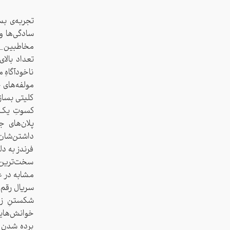
تجربه‌ی بس
سادگی‌ها و
مخاطبین_ ر
تعداد بالا
ناخودآگاهِ 
مولفه‌های 
کلیتی بسازد
کسوتِ یک گ
پلان‌های 
داشتن‌شان
فرندز به د
سخت‌ترین م
مشابه در ع
سریال رقم ز
شکستنِ زم
خوانش‌هایی 
برده شدن ق