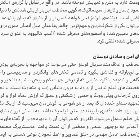
ت دارد به متن و دنیایش دوخته باشد. در واقع در تقابل با گزاره‌ی «تلا
نمودنِ ساز و کارهای سینماتیک»، گویی مخاطب این‌بار از یکی شدنش با دنی
ی است. بیننده‌ی فرندز نمی‌خواهد کسی او را از دنیای که بدان پا نهاده 
می‌توان یکی از شگرف‌ترین و مهم‌ترین چالش‌ها میانِ میل انسان مدرن برا
‌های تعیین شده و اسطوره‌های معرفی شده (اغلب هالیوود به عنوان سرد
معرفی شده) تلقی کرد.
ای امن و ساده‌ی دوستان
خاطب و علاقه‌مند سریال فرندز حتی می‌تواند در مواجهه با تجربه‌ی بودن 
لج‌بازانه و کله‌شق بگیرد و‌ تمامیِ تلاش‌های آوانگاردی و مدرنیستی را 
گاهی را نادیده بنگارد. دنیایی که از برخی جهات کم و بیش مشابه با تحیر و
یت‌های فیلم نارنیا_ از ورود به درون دنیایی زیبا و متفاوت‌ است. یا تج
ونِ کارخانه‌ی ویلی وونکا و حسی از شگفتی و تعلق که ارزش تمام فراز و ف
تمهید صدای خنده‌ای که بعد از هر شوخی به گوش‌مان می‌رسید که از یک نگاه
ن برای فاصله‌گذاری با بیننده‌ی متن فیلمیک باشد، به المانی درون دنیای 
نِ فیلم تبدیل می‌شود. تلقی‌ای که می‌توان آن را با بهره‌جویی از گفته‌های 
زِ آلمانی به توجیهی علمی و منطقی از آن دست یافت. مانستربرگ معتق
/مخاطب عامل مهمی در خلق تصاویر و اعطا نمودن نوعی هستی به ایما