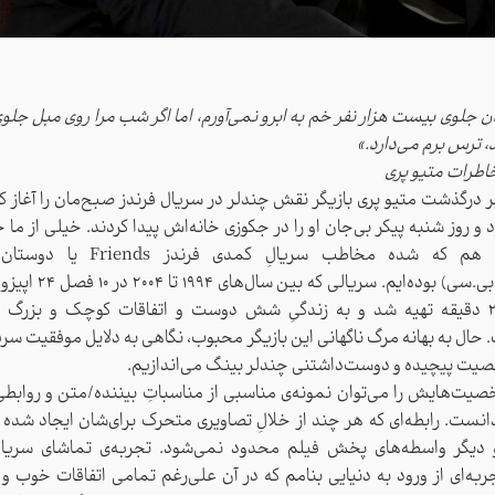
ن جلوی بیست هزار نفر خم به ابرو نمی‌آورم، اما اگر شب مرا روی مبل جلوی
د، ترس برم می‌دارد.»
خاطرات متیو پری
بر درگذشت متیو پری بازیگر نقش چندلر در سریال فرندز صبح‌مان را آغاز کر
بود و روز شنبه پیکر بی‌جان او را در جکوزی خانه‌اش پیدا کردند. خیلی از ما 
یک دفعه هم که شده مخاطب سریالِ کمدی فر
شبکه‌ی ان.بی.سی) بوده‌ایم. سریا
نمایشی ۲۰ دقیقه تهیه شد و به زندگیِ شش دوست و اتفاقات کوچک و بزرگ 
حال به بهانه مرگ ناگهانی این بازیگر محبوب، نگاهی به دلایل موفقیت سری
صیت پیچیده و دوست‌داشتنی چندلر بینگ می‌اندازیم.
صیت‌هایش را می‌توان نمونه‌ی مناسبی از مناسباتِ بیننده/متن و روابط
نست. رابطه‌ای که هر چند از خلالِ تصاویری متحرک برای‌‌شان ایجاد شده ا
و دیگر واسطه‌های پخش فیلم محدود نمی‌شود. تجربه‌ی تماشای سریال 
ربه‌ای از ورود به دنیایی بنامم که در آن علی‌رغم تمامی اتفاقات خوب و 