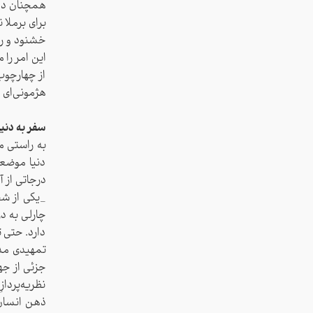
همچنان دوس
برای برملا 
خشنود و راض
این امر را 
از چهارچوب
هژمونی‌ای 
سفر به دنی
به راستی م
دنیا موضعی 
درجاتی از آ
_یکی از شخص
چارلی به در
دارد. حتی 
تمهیدی مدر
جزئی از جها
نظریه‌پردا
ذهن انسان