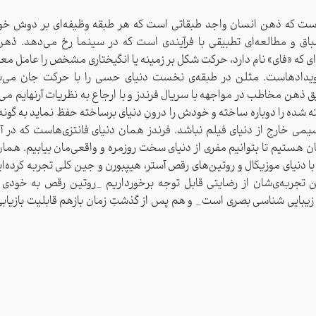
ست که ذهن انسان واجد طبقاتی است که هر طبقه وظیفه‌‌ای بر دوش خو
باق و مطالعه‌ای تطبیقی با فرآیندی است که در سینما رخ می‌دهد.‌ ذهن
ای که «فای» نام دارد، حرکت شکل بر زمینه یا انگیختاری مشخص را عامل مع
ویدادهاست. مثلن در طبقه‌ی نخست دنیای حسی را با حرکت جان می‌ب
ذهن مخاطب در مواجهه با سریال فرندز و با ارجاع به نظریات آرنهایم می‌تو
 شده را دوباره ساخته و خودش را درونِ دنیای برساخته حفظ نماید به گونه
یمی خارج از دنیای فیلم نباشد. فرندز همان دنیای فانتزی‌هاست که در آن
ان هستیم تا بتوانیم مفری از دنیای سخت روزمره و واقعی‌مان بیابیم. هما
ا دنیای موزیکال و روتین‌های رقص آستر، هیپبورن و جین کلی تجربه‌ کرده‌ا
تجربه‌ی‌‌شان از رضایتی قابل توجه برخورداریم _روتین رقص به خودی
جهت ورود نام کاربری و رمز عبور
یبایی شناسی بصری است_ و هم پس از گذشتِ زمان بازهم قابلیت بازیابی 
خود را وارد نمایید.
نام کاربری