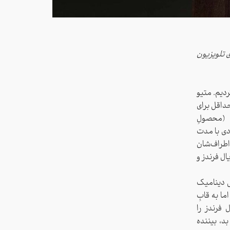
 تلویزیون
دیم. متیو
حداقل برای
ندز Friends یا دوستان (محصولِ
لی که بین سال‌های ۱۹۹۴ تا ۲۰۰۴ در ۱۰ فصل ۲۴ اپیزودی با مدت
اطراف‌شان
ال فرندز و
ی دینامیک
ما به قابِ
فرندز را
بد، بیننده