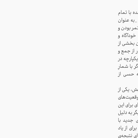
ه با تمام
_به عنوان
مر بودن و
خودآگاه و
ان بخشی از
 از جمع و
یکپارچه در
 با شمارِ
ه حسی از
ش، یکی از
وقعیت‌های
 برای این
گر به دلیل
 جدید با
رای از یاد
ی نتیجه‌ی