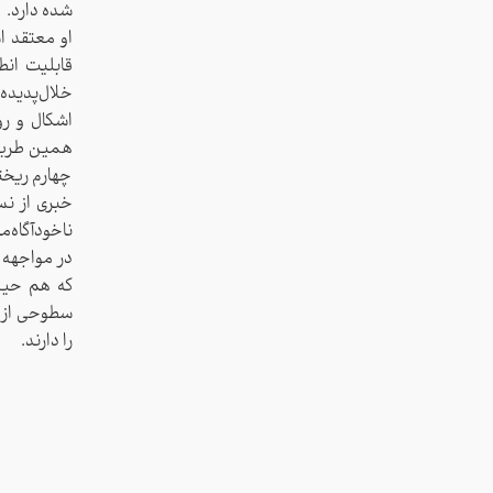
شده دارد.
او معتقد ا
قابلیت انط
خلال‌پدیده‌
اشکال و ر
همین طریق 
چهارم ریخته
خبری از نس
ناخودآگاه‌م
در مواجهه ب
که هم حین 
سطوحی از ز
را دارند.