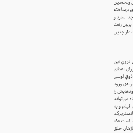
ش و‌تحسین
ای برساخته
جدا سازد و
ی برون رفت
مدار چنین
درونِ این
برای اعطای
 ذوقِ لوسی
ربه‌ی ورود
رودهایش را
 می‌تواند
فیلم و به
مانستربرگ،
د است «که
ژهای خلق