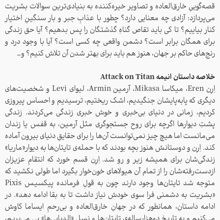
قصه‌گوییِ خارق‌العاده و تصاویر خیره‌کننده به بنیادی‌ترین سوالات بشریت
می‌پردازد: آزادی چه معنایی دارد؟ چطور با عذابِ جبر و بار سنگینِ اختیار
کنار بیاییم؟ تا کی باید تقاص گناهِ گذشتگان‌ را پس بدهیم؟ آیا حق زندگی
برای همگان برابر است؟ دشمن واقعی‌ چه کسی است؟ آیا با وجود درد و
رنج‌های حاکم بر جهان، هنوز هم باید برای بهتر شدن آن تلاش کنیم؟ و…
خلاصه داستان انیمه Attack on Titan
اِرِن Eren، میکاسا Mikasa، آرمین Armin، لیوای Levi و شخصیت‌های
دیگری که پابه‌پایشان جنگیدیم، اشک ریختیم، ترسیدیم و احساس پیروزی
کردیم، زمانی در دنیای بی‌خبری و خوش خبری زندگی می‌کردند. زندگی
پشتِ دیوارها اگرچه برای روح جستجوگری مثل آرمین، به قفس یا زندان
می‌مانست اما هیچ چیز نمی‌توانست آن‌ها را برای حقایقِ دنیای بیرون آماده
کند. اِرِن و دوستانش هنوز بچه بودند که با حمله‌ی تایتان‌ها به دیوار«ماریا»
زندگی‌شان برای همیشه زیر و رو شد. اِرِن قسم خورد که انتقامِ عزیزان
ازدست‌رفته‌شان را از تمام آن هیولاهای خون‌خوار بگیرد اما طولی نکشید که
متوجه شد تایتان‌ها وجود دارند چون به قولِ فرمانده پیکسیس Pixis
«بشریت به دشمنی فرا سوی خودش نیاز داشت تا به بقا ادامه دهد». در
ادامه داستان، همانطور که در جهانِ خارق‌العاده‌ و بی‌رحمِ ایساما کاوش
می‌کنیم و به تاریخ دوهزارساله‌ی تایتان‌ها و نسلِ «الدیایی‌ها» پی می‌بریم،