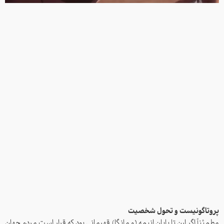
پروتاگونیست و تحول شخصیت
مطمئناً اگر اِرِن تا پایان انیمه (و مانگا) قهرمانی بود که قرار است مردم جهان