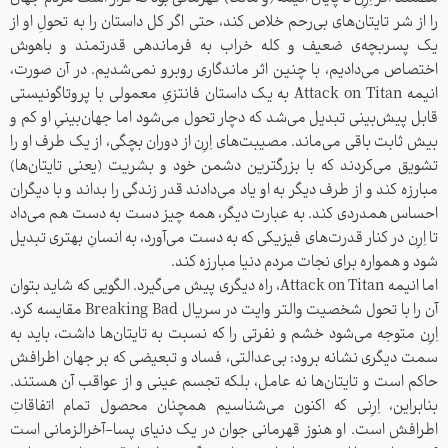
را از شر تایتان‌های بی‌رحم خلاص کند، حتی اگر کل داستان را به تحولِ او از
یک پسربچه‌ی ضعیف و کله خراب به فرماندهی قدرتمند و باهوش
اختصاص می‌دادیم، با چنین اثر ماندگاری روبرو نمی‌شدیم. در آن صورت،
انیمه Attack on Titan به یک داستان فانتزیِ معمولی با پروتاگونیستی
قابل پیش‌بینی تبدیل می‌شد که دچار تحول می‌شود اما جهان‌بینیِ او کم و
بیش ثابت باقی می‌ماند. مصیبت‌های اِرِن از دوران بچگی، از یک طرف او را
تشویق می‌کردند که با بزرگترین دشمن خود و بشریت (یعنی تایتان‌ها)
مبارزه کند و از طرف دیگر به او یاد می‌دادند قدر زندگی را بداند و با دیگران
احساس همدردی کند. به عبارت دیگر، همه چیز دست به دست هم می‌داد
تا اِرِن در کنار قدرت‌های فیزیکی که به دست می‌آورد، به انسانِ بهتری تبدیل
شود و همواره برای نجات مردم دنیا مبارزه کند.
اما انیمه Attack on Titan، راه دیگری پیش می‌گیرد. الگویی که شاید بتوان
آن را با تحول شخصیت والتر وایت در سریال Breaking Bad مقایسه کرد.
اِرِن متوجه می‌شود خشم و نفرتی را که نسبت به تایتان‌ها داشت، باید به
سمت دیگری نشانه برود: بی‌عدالتی، فساد و تبعیضی که بر جهان اطرافش
حاکم است و تایتان‌ها نه عامل، بلکه تجسم عینی و از عواقب آن هستند.
بنابراین، اِرِنی که اکنون می‌شناسیم همچنان محصول تمام اتفاقاتِ
اطرافش است. او هنوز قهرمانی جوان در یک دنیای پسا-آخرالزمانی است