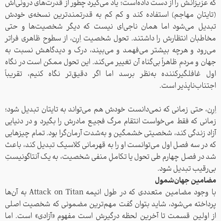
که عزیزانش را از دست داده‌است؛ یاد می‌گیرد چطور از قدرت‌های درونی‌اش
(تایتانِ مهاجم) استفاده کند و کم کم به قدرتمندترین نسخه‌ی خودش
تبدیل می‌شود اما همان ناجی‌ای نیست که دیگر شخصیت‌ها و حتی
مخاطبان انتظارش را داشتند. تحول شخصیت اِرِن، از سطوح ظاهری فراتر
می‌رود و هرچه بیشتر می‌فهمد و می‌بیند، درک و دیدگاهش نسبت به
جهان و مردمِ ظاهراً بی‌گناه آن تغییر می‌کند. این تحول ممکن است در نگاه
اول غافلگیرکننده به‌نظر برسد اما اگر دقیق‌تر نگاه کنیم، تقریباً
اجتناب‌ناپذیر است.
اِرِن، حتی زمانی که نمی‌دانست خودش هم می‌تواند به تایتان تبدیل شود؛
زمانی که فقط می‌خواست انتقام مرگ فجیع مادرش را بگیرد و در دنیایی
آزاد زندگی کند، شخصیتی خشمگین و به‌شدت آرمان‌گرا بود. تمام چیزهایی
که در سه فصل اول می‌توانست او را به قهرمانی کلاسیک تبدیل کند، باعث
شد در فصل چهارم طی تحول یا تکاملِ منفی شخصیت، به یک آنتاگونیستِ
بی‌رقیب تبدیل شود.
مضامین جهان‌شمول
با وجود مضامین متعددی که در طول انیمه Attack on Titan به آن‌ها
پرداخته می‌شود، شاید بتوان گفت مهم‌ترین مضمونی که شخصیت اصلی
از اولین قسمت تا آخرین لحظه درگیرش است مفهوم «آزادی» است. اما