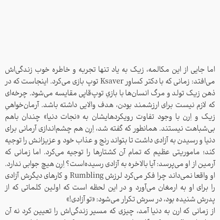
اما جایی از این مکالمه، زیک به یاد تنها تجربه‌ و خاطره خوب زندگی‌اش
می‌افتد:‌ زمانی که با دکتر کساوِر Ksaver توپ بازی می‌کرد. اینجاست که در
ذهن زیک تولد و مرگ انسان‌ها با بازیِ توپ‌قاپی مقایسه می‌شود. چرخه‌ای
که لازم نیست برای ارزشمند بودن، هدف والایی داشته باشد. آرمان‌خواهیِ
زیک و اِرن با وجود تفاوت‌ رویکردهایشان به «نجات دنیا» چندان باهم
بی‌شباهت نیستند. همانطور که گفته شد، اِرِن هم چشم‌اندازی آرمانی برای
دنیا و رسیدن به آزادی داشت تا بتواند رنج و عذاب خود و عزیزانش را توجیه
کند؛ ماموریتی عظیم که تمام آن کشتارها را توجیه می‌کرد. اما زمانی که
آرمین از او می‌پرسد: آیا بالاخره به آزادی رسیده‌است؟ اِرِن هیچ جوابی ندارد.
او واقعا نمی‌داند چرا فکر می‌کرد لرزش Rumbling و کارهای دیگرش آزادی
را برای او به ارمغان می‌آورد و در این لحظه است که اولین کلماتی که از
پدرش شنیده بود، در سرش تکرار می‌شود: «تو آزادی!»
از زمانی که ارن به دنیا آمد، چیزی که مسیر زندگی‌اش را تعیین کرد نه آن