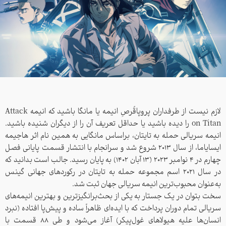
لازم نیست از طرفداران پروپاقُرصِ انیمه یا مانگا باشید که انیمه Attack
on Titan را دیده باشید یا حداقل تعریف آن را از دیگران شنیده باشید.
انیمه سریالی حمله به تایتان، براساس مانگایی به همین نام اثر هاجیمه
ایسایاما، از سال ۲۰۱۳ شروع شد و سرانجام با انتشار قسمت پایانی فصل
چهارم در ۴ نوامبر ۲۰۲۳ (۱۳ آبان ۱۴۰۲) به پایان رسید. جالب است بدانید که
در سال 2021 اسم مجموعه حمله به تایتان در رکوردهای جهانی گینس
به‌عنوان محبوب‌ترین انیمه سریالی جهان ثبت شد.
سخت بتوان در یک جستار به یکی از بحث‌برانگیزترین و بهترین انیمه‌های
سریالی تمام دوران پرداخت که با ایده‌ای ظاهراً ساده و پیش‌پا افتاده (نبرد
انسان‌ها علیه هیولاهای غول‌پیکر) آغاز می‌شود و طی ۸۸ قسمت با