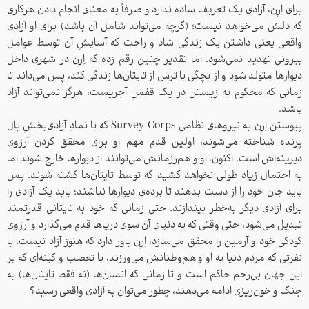
برای اِرِن، آزادی یک تعریف ساده ندارد و صرفاً به معنای انجام دادن هرکاری
که دلش می‌خواهد نیست؛ (گرچه می‌تواند شامل آن باشد) برای او آزادی
واقعی یعنی داشتن یک زندگی شاد و راحت که آسایشِ آن توسط عوامل
بیرونی تهدید نمی‌شود. اما تقدیر چنین رقم زده که اِرِن در شهری داخل
دیوارها متولد شود و از بچگی با ترس از تایتان‌ها زندگی کند، پس می‌داند تا
زمانی که محکوم به زیستن در یک قفسِ آجریست، هرگز نمی‌تواند آزاد
باشد.
پیوستنِ اِرِن به نیروهای نظامیِ Survey Corps که با نمادِ آزادی‌بخشِ بال
پرنده‌ شناخته می‌شوند، اولین قدم مهم او برای محقق کردن آرزوی
دیرینه‌اش است. اکنون، او و هم‌رزمانش می‌توانند از دیوارها خارج شوند اما
به احتمال زیاد طولی نخواهد کشید که توسط تایتان‌ها کشته شوند. پس
باید جان خود را از دست بدهند تا برده‌ی دیوارها نباشند؛ باید یک آزادی را
برای آزادی دیگر به‌خطر بیندازند. حتی زمانی که خود به تایتانی قدرتمند
تبدیل می‌شود، حتی وقتی که به دنیای آن سوی دریاها قدم می‌گذارد و آرزوی
کودکی خود و آرمین را محقق می‌سازد، اِرِن باور دارد که هنوز آزاد نیست. با
نفرتی که مردم دنیا به او و هم‌وطنانش می‌ورزند، با تعصب و کینه‌ای که بر
این جهان بی‌رحم حاکم است و تا زمانی که انسان‌ها (نه فقط تایتان‌ها) به
جنگ و خون‌ریزی ادامه می‌دهند، چطور می‌توان به آزادی واقعی رسید؟