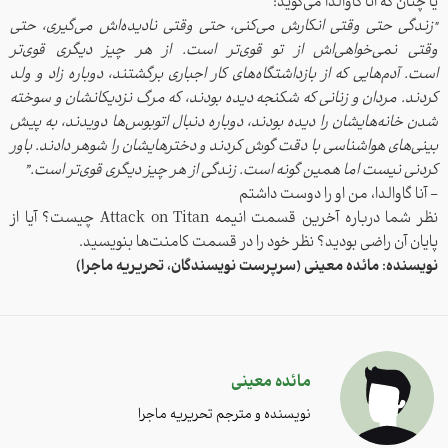
یا چنان که آنا گاوالدا می‌گوید:
"زندگی حتی وقتی انکارش می‌کنی،
حتی وقتی نادیده‌اش می‌گیری،
حتی
وقتی نمی‌خواهی‌اش ا
ز تو قوی‌تر است.
از هر چیز دیگری قوی‌تر
است.
آدم‌هایی که از بازداشتگاه‌های کار اجباری برگشتند،
دوباره زاد و ولد
کردند.
مردان و زنانی که شکنجه دیده بودند،
که مرگ نزدیکانشان و سوخته
شدن خانه‌هایشان را
دیده بودند،
دوباره دنبال اتوبوس‌ها دویدند،
به پیش
بینی‌های هوا‌شناسی با دقت گوش کردند
و دختر‌هایشان را شوهر دادند.
باور
کردنی نیست اما همین گونه است.
زندگی از هر چیز دیگری قوی‌تر است.”
- آنا گاوالدا، من او را دوست داشتم
نظر شما درباره آخرین قسمت انیمه Attack on Titan چیست؟ آیا از
پایان آن راضی بودید؟ نظر خود را در قسمت کامنت‌ها بنویسید.
نویسنده: مائده معینی (سرپرست نویسندگان، تحریریه ماجرا)
مائده معینی
نویسنده و مترجم تحریریه ماجرا