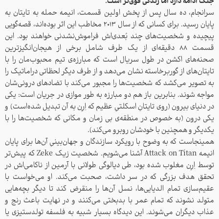
جنگ ادامه دارد اما زندگی قوی‌تر است.
سرانجام، ده سال پس از پخش اولین قسمت، انیمه حمله به تایتان‌ به
پایان رسید. برای کسانی که از سال ۲۰۱۳ مخاطب این اثر بوده‌اند، قصه‌گویی
پیچیده و شخصیت‌های چند بُعدی‌اش فراموش‌نشدنی خواهند بود. این
قسمت ۸۸ دقیقه‌ای از یک طرف شامل برخی از هیجان‌انگیزترین
صحنه‌های اکشن در طول سریال است که مبارزه‌ی تیم محبوب‌مان را با
تایتان‌های از گوربرخاسته نشان می‌دهد و از طرف دیگر لحظاتی دراماتیک را
به تصویر می‌کشد که شخصیت‌ها را مجبور می‌کند با تضادهای درونی‌شان
مواجه شوند. بنابرین باز هم دو مبارزه به طور موازی در جریان است: یکی
در دنیای بیرون (روی تایتانِ اسکلتیِ عظیم که اِرِن به آن تبدیل شده‌است) و
جهت ورود نام کاربری و رمز عبور
یکی درون (به خصوص در منطقه‌ی بی‌ زمان و مکانی که شخصیت‌ها را با
یکدیگر و همچنین با خودشان روبرو می‌کند).
خود را وارد نمایید.
همینجاست که به وضوح با رویکرد سازندگان و جهان‌بینیِ آن‌ها برای پایان
انیمه Attack on Titan آشنا می‌شویم. شخصیت زیک Zeke که پیش‌تر
توسط اِرِن مغلوب شده بود، طی دیالوگی طولانی با آرمین از ناکامی‌اش در
تحقق هدف بزرگی که در سر داشت، صحبت می‌کند. او می‌خواست با
نام کاربری
عقیم‌سازی تمام الدیایی‌ها، نسل آن‌ها را منقرض کند تا دیگر بچه‌هایی
متولد نشوند که تمام عمر با بدبختی می‌کنند و در نهایت باعث رنج و
رمز عبور
عذاب دیگران می‌شوند. این دیدگاه بسیار شبیه به فلسفه‌ تولدستیزی یا