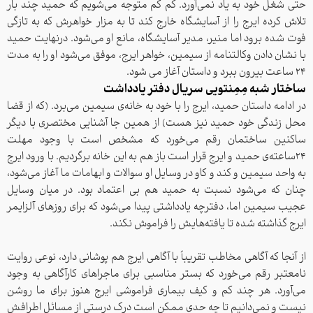
حتی شغل خود به یاد نمی‌آورد. کم کم متوجه می‌شویم که حمید چند بار
تلاش کرده ایرج را از آسایشگاه خارج کند تا به مزار خواهرش که به تازگی
فوت شده برود اما منیر، مدیر آسایشگاه، مانع او می‌شود. درنهایت حمید
با نشان دادن وکالتنامه از سیمین، خواهر ایرج، موفق می‌شود او را به مدت
۲۴ ساعت بیرون ببرد و داستان آغاز می شود.
ساختار شبه مِمِنتویی سریال دفتر یادداشت
در ادامه داستان حمید، ایرج را با خود به خانه‌ی سیمین می‌برد. (که از قضا
محل زندگی خود حمید نیز هست) از همین جا آشنایی مختصری با دیگر
ساکنین ساختمان رقم می‌خورد که مشخص است با وجود مهلت
۲۴ساعته‌ی حمید و ایرج قرار است باز هم به این خانه برگردیم. با ورود ایرج
به واحد سیمین و کند و کاو در وسایل او سوالات و ابهامات ما آغاز می‌شود،
چنان که می‌شود نسبت به حمید هم بی اعتماد بود. در میان وسایل
عجیب سیمین اما، دفترچه یادداشتی پیدا می‌شود که برای روزهای آلزایمر
ایرج گذاشته شده تا یافته‌هایش را فراموش نکند.
از آنجا که آگاهی مخاطب تقریباً با آگاهی ایرج هم پوشانی دارد، نوعی روایت
نامعتبر رقم می‌خورد که بستر مناسبی برای ماجراهای کارآگاهی به وجود
می‌آورد. هر چند کم و کیف بیماری فراموشی ایرج هنوز برای ما روشن
نیست و نمی‌دانیم تا چه حدی ممکن است درک درستی از مسائل اطرافش