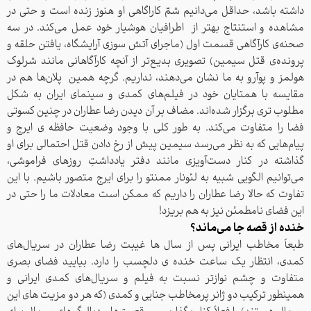
داشته باشد، حداقل می‌دانیم شمّ کاراگاهی او هنوز زنده است و حتی در
مشاهده و استنتاج بهتر از اطرافیان هوشیار خود عمل می‌کند. در سه
صحنه‌ی کارآگاهی قسمت اول (ماجرای آتش سوزی آرایشگاه، یافتن حلقه و
پرونده‌ی قتل سیمین) تصویری بدیع‌تر از آنچه کارآگاهانی مانند شرلوک
هولمز و پوآرو به ما نشان می‌دهند، نداریم. گرچه همین پلان‌ها هم در
مقایسه با همتایان خود در فیلم‌های کمدی و سینمای ایران به شکل
مطلوب تری برگزار شده‌اند. مضاف بر آن دیدن رضا عطاران در چنین کسوتی
فضا را متفاوت می‌کند. به طور کلی با وجود وضعیت حافظه ی ایرج و
پیام‌هایی که به نظر می‌رسد سیمین پیش از رخ دادن قتل احتمالی برای او
گذاشته در کنار دست‌آویزی مانند دفتر یادداشتِ روزهای فراموشی،
می‌توانیم الگویی شبیه به لئونار ممنتو را برای ایرج متصور باشیم. با این
تفاوت که حالا رضا عطاران را داریم که ممکن است معادلات ما را حتی در
این فضای نامطمئن نیز به هم بریزد!
خنده از قصه جا می‌ماند؟
طبعاً مخاطب ایرانی پس از سال ها غیبت رضا عطاران در سریال‌های
کمدی، انتظار یک ساعت خنده ی دلچسب را دارد. بیایید فضای بصری
متفاوت و چشم نوازتر نسبت به فیلم و سریال‌های کمدی ایرانی و
همینطور ترکیب دو ژانر پرمخاطب جنایی و کمدی (که هر دو مزیت های این