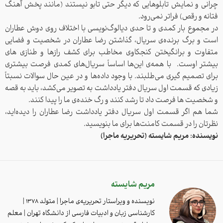
چرانی و نمایش تابلوهایی که دیگر حتی تابو نیستند (مانند پخش آهنگ
جهت ورود نام کاربری و رمز عبور
فتانه و رقص) فراتر نمی‌رود.
در مجموع بار کمدی و تا حدی دیالوگ‌نویسی با اختلاف روی دوش عطاران
خود را وارد نمایید.
است و برگ برنده‌ی سریال، گذاشتن رضا عطاران در شخصیت و فضایی
متفاوت و برانگیختن کنجکاوی مخاطب برای کشف رازها و طنازی های
بیشتر اوست. با همه‌ی این‌ها اساساً سریال‌های کمدی فرصت بیشتری
برای تصمیم گیری می‌طلبند. با وجود داده‌ها و در عین حال سوالات نسبتاً
نام کاربری
زیادی که قسمت اول سریال دفتر یادداشت به تصویر می‌کشد، باید به قصه
و شخصیت ها فرصت داد تا رشد کنند و رگ خنده‌ی ما را پیدا کنند.
رمز عبور
شما هم اگر قسمت اول سریال دفتر یادداشت رضا عطاران را دیده‌اید،
نظرتان را در قسمت کامنت‌ها برای ما بنویسید.
نویسنده: مریم شایسته (تحریریه ماجرا)
ورود
مریم شایسته
هنوز ثبت نام نکرده اید؟
ثبت نام
نویسنده‌ و ویراستار تحریریه‌ی ماجرا | متولد ۱۳۷۸ |
کارشناسی زبان و ادبیات فارسی از دانشگاه تهران | معلم