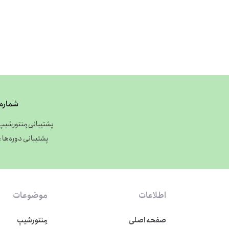
شماره 
پشتیبانی مِنتورشیپ : 27304935
پشتیبانی دوره‌ها : 9027304936
اطلاعات
موضوعات
صفحه اصلی
مِنتورشیپ