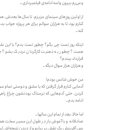
و می‌رم بیرون واسه ادامه‌ی فیلمبرداری…
از اولین روزِهای سینمای عزیزم، تا سال‌ها بعدش، ه
کنارم بود تا به هزاران سوالم برای هر پروژه جواب
کنه…
اینکه روز تست چی بگم؟ چطور تست بدم؟ با این نق
هست؟ چطور به ذهنیت کارگردان نزدیک بشم؟ چطو
قرارداد ببندم؟
و هزاران هزار سوال دیگه…
من خوش شانس بودم!
آدمایی کنارم قرار گرفتن که با عشق و دوستی تمام سو
کردن. حتی آدم‌هایی که ترسناک بودنشون چراغ راهی ب
ادامه بدم…
اما حالا، بعد از تمام این سالها…
صادقانه و با آغوش باز در طول این مسیر سخت همراهت
پس آفرینش یک نقش بر بیایم و از دیدن نتیجه‌اش لب