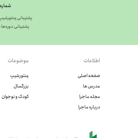
شماره 
پشتیبانی مِنتورشیپ : 27304935
پشتیبانی دوره‌ها : 9027304936
اطلاعات
موضوعات
صفحه اصلی
مِنتورشیپ
مدرس ها
بزرگسال
مجله ماجرا
کودک و نوجوان
درباره ماجرا