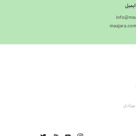
ایمیل
info@maa
maajara.co
 بهزادی